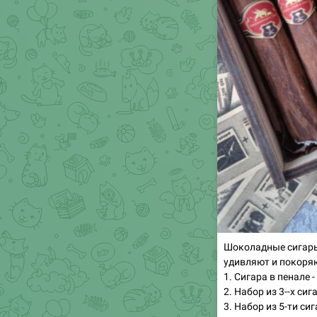
Шоколадные сигары
удивляют и покоря
1. Сигара в пенале -
2. Набор из 3--х сиг
3. Набор из 5-ти сиг
🔥
3
1
👍