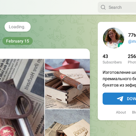
 в коробке - 1100 рублей.
ахис в коробке - 1700 рублей.
ахис в коробке - 2200 рублей.

1
62
edited
16:06
77t
@ms
43
256
Subscribers
Phot
Изготовление ш
премиального бе
букетов из зефи
DOW
About
Bl