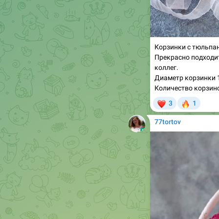
Корзинки с тюльпан
Прекрасно подходит 
коллег.
Диаметр корзинки 1
Количество корзин
❤
🔥
3
1
77tortov