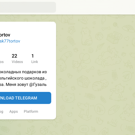
ortov
k77tortov
22
1
os
Videos
Link
околадных подарков из
льгийского шоколада ,
ра. Меня зовут @Гузаль
NLOAD TELEGRAM
og
Apps
Platform