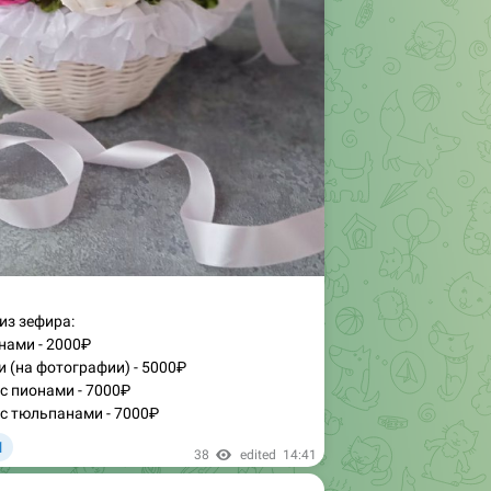
из зефира:
нами - 2000₽
и (на фотографии) - 5000₽
с пионами - 7000₽
с тюльпанами - 7000₽
1

38
edited
14:41