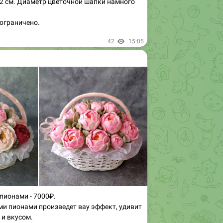
ограничено.
42
15:05
пионами - 7000₽.
и пионами произведет вау эффект, удивит
 и вкусом.
8 см.
апки в несколько раз больше.