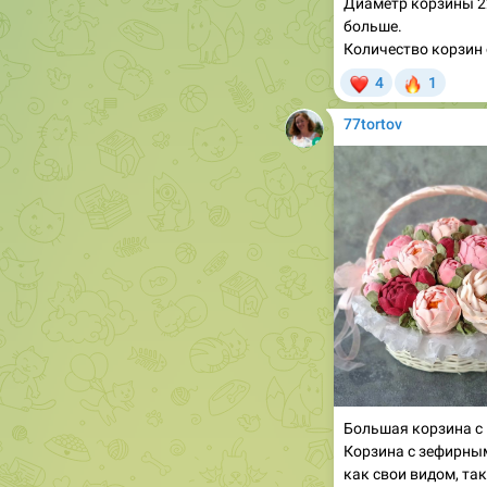
Количество корзин 
❤
🔥
4
1
77tortov
Большая корзина с 
Корзина с зефирным
как свои видом, так
Диаметр корзины 2
Размер цветочной ш