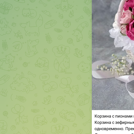
Корзина с пионами 
Корзина с зефирным
одновременно. Прек
Диаметр корзины 2
больше.