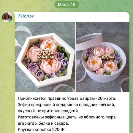
77tortov
Приближается праздник Ураза Байрам - 20 марта.
Зефир прекрасный подарок на праздник - лёгкий,
вкусный, не приторно сладкий.
Изготовлены зефирные цветы из яблочного пюре,
агар-агар, белка и сахара.
Круглая коробка 2200₽
Шестигранная коробочка 1700₽.
❤
🔥
2
2
1
👍