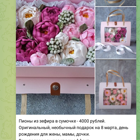
Пионы из зефира в сумочке - 4000 рублей.
Оригинальный, необычный подарок на 8 марта, день
рождения для жены, мамы, дочки.
Ваш подарок вызовет вау эффект.
❤
🔥
2
2
76
11:00