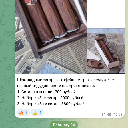
Шоколадные сигары с кофейным трюфелем уже не
первый год удивляют и покоряют вкусом.
1. Сигара в пенале - 700 рублей.
2. Набор из 3--х сигар - 2000 рублей
3. Набор из 5-ти сигар - 3800 рублей.
🔥
3
1
👍
61
19:03
February 24
77tortov