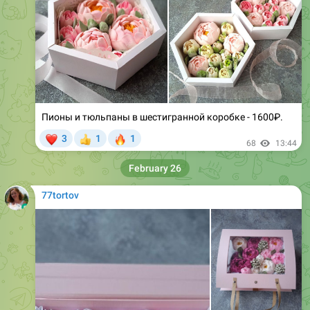
Пионы и тюльпаны в шестигранной коробке - 1600₽.
❤
🔥
3
1
1
👍
68
13:44
February 26
77tortov