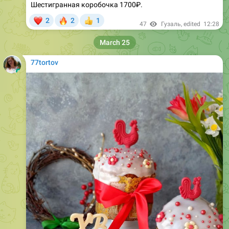
47
Гузаль
, edited
12:28
March 25
77tortov