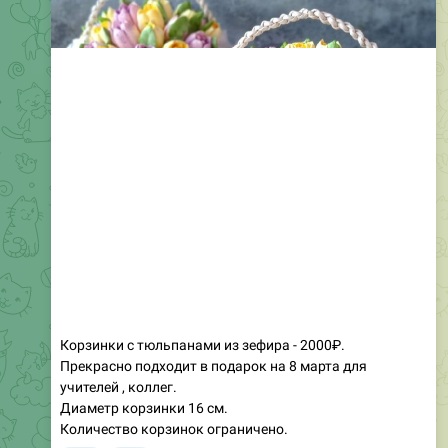
Корзинки с тюльпанами из зефира - 2000₽.
Прекрасно подходит в подарок на 8 марта для
учителей , коллег.
Диаметр корзинки 16 см.
Количество корзинок ограничено.
❤
🔥
3
1
43
14:58