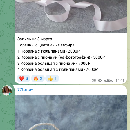
Запись на 8 марта.
Корзины с цветами из зефира:
1 Корзина с тюльпанами - 2000₽
2 Корзина с пионами (на фотографии) - 5000₽
3 Корзина большая с пионами - 7000₽
4 Корзина большая с тюльпанами - 7000₽
❤
🔥
3
2
1
👍
38
edited
14:41
77tortov