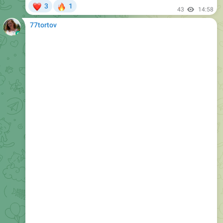
77tortov