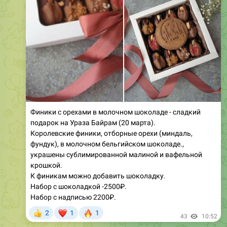
Финики с орехами в молочном шоколаде - сладкий
подарок на Ураза Байрам (20 марта).
Королевские финики, отборные орехи (миндаль,
фундук), в молочном бельгийском шоколаде.,
украшены сублимированной малиной и вафельной
крошкой.
К финикам можно добавить шоколадку.
Набор с шоколадкой -2500₽.
Набор с надписью 2200₽.
❤
🔥
2
1
1
👍
43
10:52
March 18