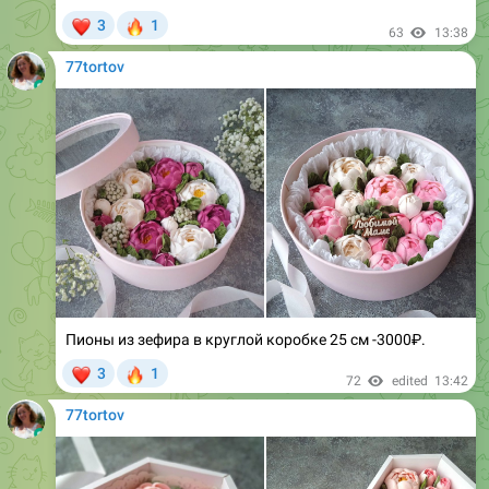
77tortov
Пионы из зефира в круглой коробке 25 см -3000₽.
❤
🔥
3
1
72
edited
13:42
77tortov