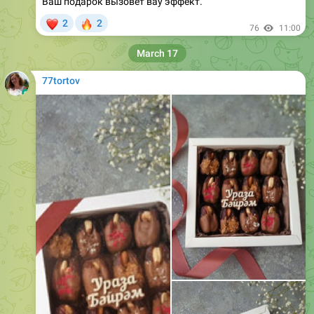
March 17
77tortov