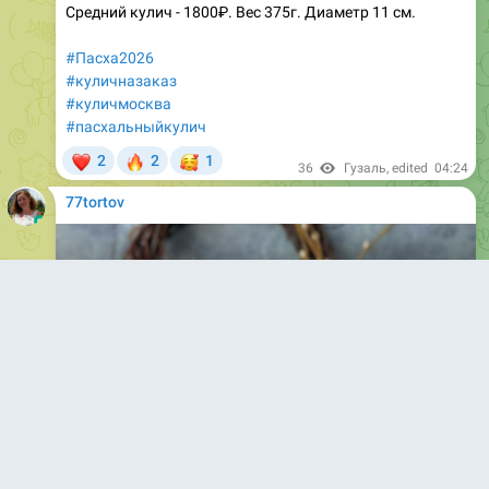
#Пасха2026
#куличназаказ
#куличмосква
#пасхальныйкулич
❤
🔥
🥰
2
2
1
36
Гузаль
, edited
04:24
77tortov