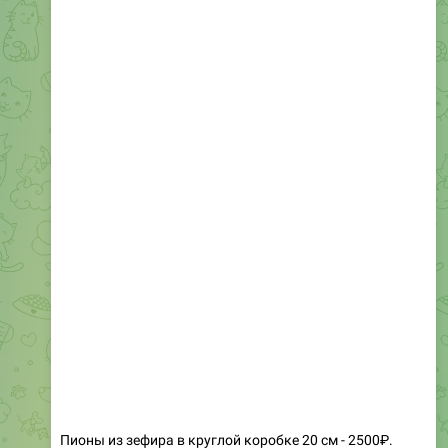
Пионы из зефира в круглой коробке 20 см - 2500₽.
❤
🔥
3
1
63
13:38