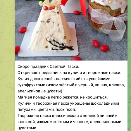
Скоро праздник Светлой Пасхи.
Открываю предзапись на куличи и творожные пасхи.
Кулич дрожжевой классический с вкуснейшими
сухофруктами (изюм жёлтый и черный, вишня, клюква,
апельсиновые цукаты)
Мягкая помадка легко режется, не крошиться.
Куличи и творожная пасха украшены шоколадными
петухами, цветами, посыпкой.
Творожная пасха классическая с вяленой вишней и
клюквой, изюмом жёлтым и черным, апельсиновыми
цукатами.
Запись до 8 апреля
Кулич большой - 2000 рублей.