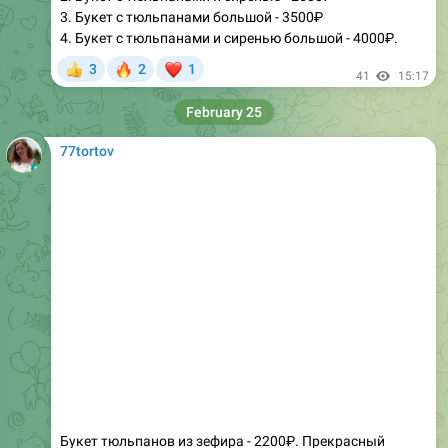
🔥
❤
3
2
1
👍
41
15:17
February 25
77tortov
Букет тюльпанов из зефира - 2200₽. Прекрасный
подарок для коллег, учителей совмещает в себе и
цветы и десерт. Диаметр цветочной шапки 22 см