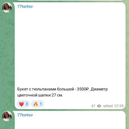
Букет с тюльпанами большой - 3500₽. Диаметр
цветочной шапки 27 см.
❤
🔥
3
1
47
edited
07:29
77tortov