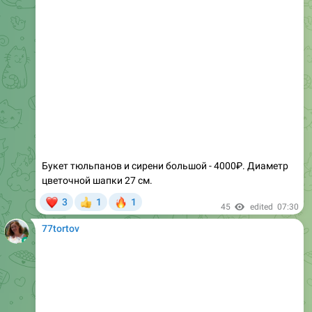
Букет тюльпанов и сирени большой - 4000₽. Диаметр
цветочной шапки 27 см.
❤
🔥
3
1
1
👍
45
edited
07:30
77tortov