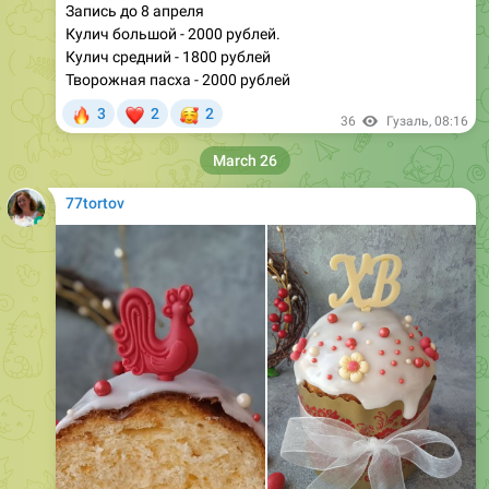
Кулич средний - 1800 рублей
Творожная пасха - 2000 рублей
🔥
❤
🥰
3
2
2
36
Гузаль
,
08:16
March 26
77tortov