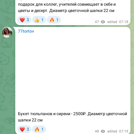
❤
🔥
3
1
1
👍
47
edited
07:18
77tortov
Букет тюльпанов и сирени - 2500₽. Диаметр цветочной
шапки 22 см
❤
🔥
3
1
48
edited
07:19
77tortov