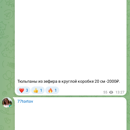
Тюльпаны из зефира в круглой коробке 20 см -2000₽.
❤
🔥
3
1
1
👍
55
13:27
77tortov