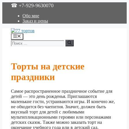
Перейти
☎ +7-929-9630070
к
содержимому
Обо мне
Заказ и цены
Меню
Поиск:
Торты на детские
праздники
Самое распространенное праздничное событие для
детей — это день рожденья. Приглашаются
маленькие гости, устраиваются игры. И конечно же,
не обходится без чаепития. Значит, должен быть
вкусный торт для детей с любимыми
мультипликационными героями или персонажами
детских сказок. Также можно заказать торт на
окончание учебного года или в детский сад.