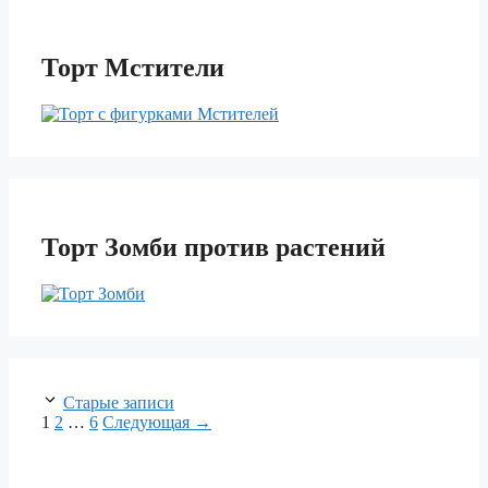
Торт Мстители
Торт Зомби против растений
Навигация
Старые записи
записи
Страница
Страница
Страница
1
2
…
6
Следующая
→