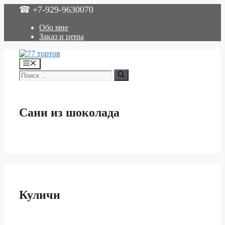
Перейти
☎ +7-929-9630070
к
содержимому
Обо мне
Заказ и цены
Меню
Поиск:
Сани из шоколада
Куличи