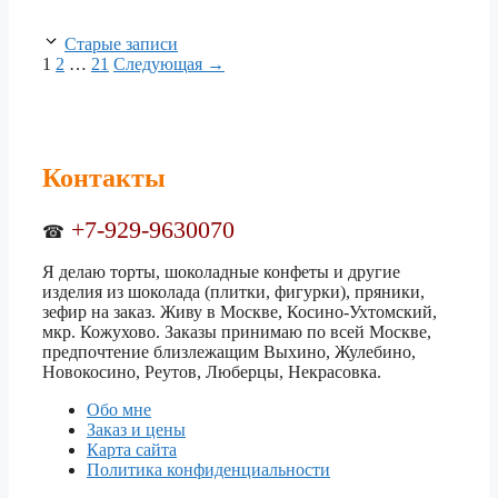
Навигация
Старые записи
записи
Страница
Страница
Страница
1
2
…
21
Следующая
→
Контакты
+7-929-9630070
☎
Я делаю торты, шоколадные конфеты и другие
изделия из шоколада (плитки, фигурки), пряники,
зефир на заказ. Живу в Москве, Косино-Ухтомский,
мкр. Кожухово. Заказы принимаю по всей Москве,
предпочтение близлежащим Выхино, Жулебино,
Новокосино, Реутов, Люберцы, Некрасовка.
Обо мне
Заказ и цены
Карта сайта
Политика конфиденциальности