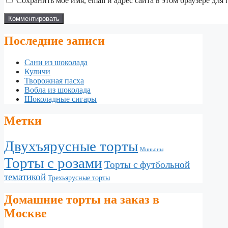
Сохранить моё имя, email и адрес сайта в этом браузере д
Последние записи
Сани из шоколада
Куличи
Творожная пасха
Вобла из шоколада
Шоколадные сигары
Метки
Двухъярусные торты
Миньоны
Торты с розами
Торты с футбольной
тематикой
Трехъярусные торты
Домашние торты на заказ в
Москве