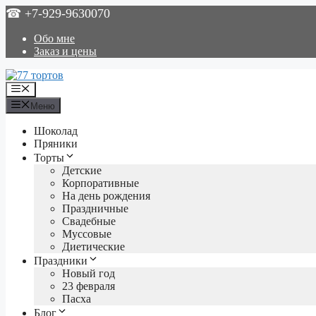
Перейти
☎ +7-929-9630070
к
содержимому
Обо мне
Заказ и цены
Меню
Меню
Шоколад
Пряники
Торты
Детские
Корпоративные
На день рождения
Праздничные
Свадебные
Муссовые
Диетические
Праздники
Новый год
23 февраля
Пасха
Блог