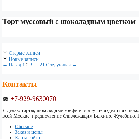
Торт муссовый с шоколадным цветком
Навигация
Старые записи
записи
Новые записи
Страница
Страница
Страница
Страница
←
Назад
1
2
3
…
21
Следующая
→
Контакты
+7-929-9630070
☎
Я делаю торты, шоколадные конфеты и другие изделия из шокол
всей Москве, предпочтение близлежащим Выхино, Жулебино, Н
Обо мне
Заказ и цены
Карта сайта