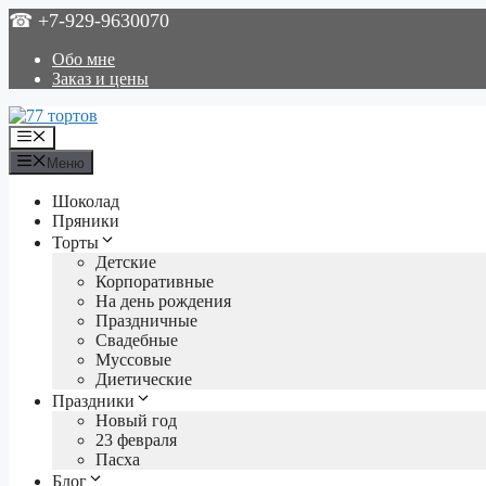
Перейти
☎ +7-929-9630070
к
содержимому
Обо мне
Заказ и цены
Меню
Меню
Шоколад
Пряники
Торты
Детские
Корпоративные
На день рождения
Праздничные
Свадебные
Муссовые
Диетические
Праздники
Новый год
23 февраля
Пасха
Блог