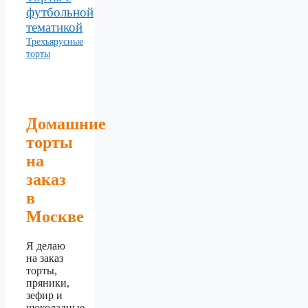
футбольной
тематикой
Трехъярусные
торты
Домашние
торты
на
заказ
в
Москве
Я делаю
на заказ
торты,
пряники,
зефир и
шоколадные