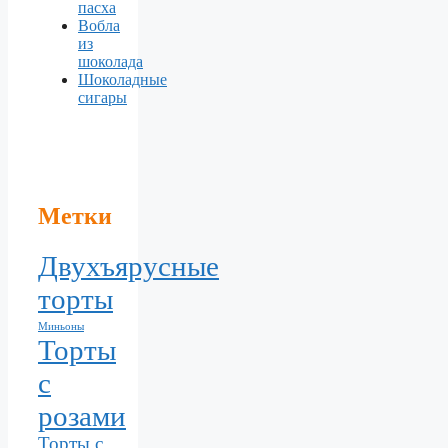
пасха
Вобла
из
шоколада
Шоколадные
сигары
Метки
Двухъярусные
торты
Миньоны
Торты
с
розами
Торты с