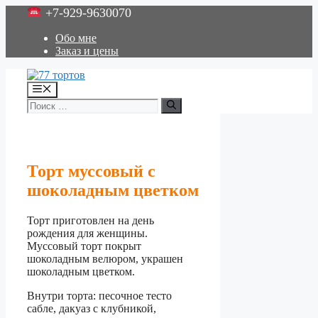
Перейти
+7-929-9630070
к
содержимому
Обо мне
Заказ и цены
Меню
Поиск:
Торт муссовый с
шоколадным цветком
Торт приготовлен на день
рождения для женщины.
Муссовый торт покрыт
шоколадным велюром, украшен
шоколадным цветком.
Внутри торта: песочное тесто
сабле, дакуаз с клубникой,