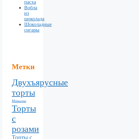
пасха
Вобла
из
шоколада
Шоколадные
сигары
Метки
Двухъярусные
торты
Миньоны
Торты
с
розами
Торты с