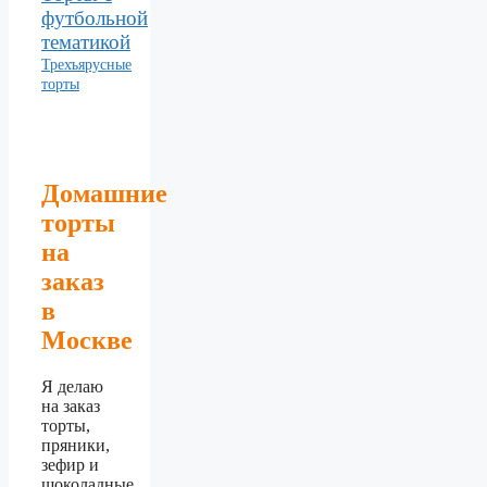
футбольной
тематикой
Трехъярусные
торты
Домашние
торты
на
заказ
в
Москве
Я делаю
на заказ
торты,
пряники,
зефир и
шоколадные