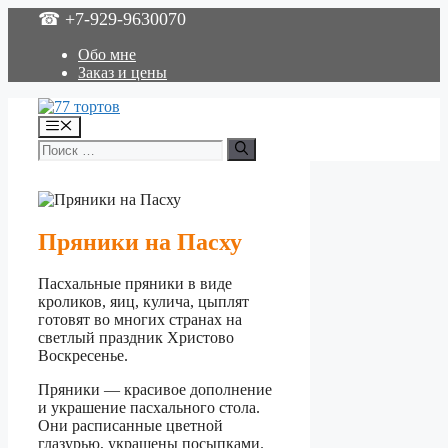
Перейти
☎ +7-929-9630070
к
содержимому
Обо мне
Заказ и цены
Меню
Поиск:
Пряники на Пасху
Пасхальные пряники в виде
кроликов, яиц, кулича, цыплят
готовят во многих странах на
светлый праздник Христово
Воскресенье.
Пряники — красивое дополнение
и украшение пасхального стола.
Они расписанные цветной
глазурью, украшены посыпками.