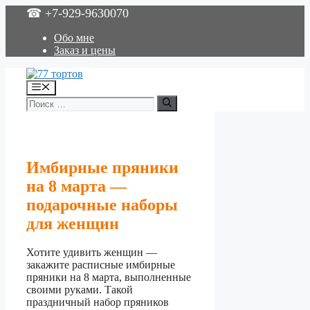
Перейти
☎ +7-929-9630070
к
содержимому
Обо мне
Заказ и цены
Меню
Поиск:
Имбирные пряники
на 8 марта —
подарочные наборы
для женщин
Хотите удивить женщин —
закажите расписные имбирные
пряники на 8 марта, выполненные
своими руками. Такой
праздничный набор пряников