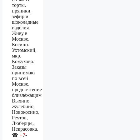
торты,
пряники,
зефир и
шоколадные
изделия.
Живу в
Москве,
Косино-
Ухтомский,
мкр.
Кожухово.
Заказы
принимаю
по всей
Москве,
предпочтение
близлежащим
Выхино,
Жулебино,
Новокосино,
Реутов,
Люберцы,
Некрасовка.
+7-
☎