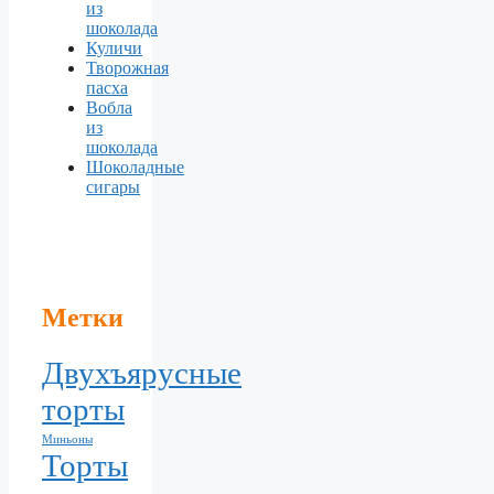
из
шоколада
Куличи
Творожная
пасха
Вобла
из
шоколада
Шоколадные
сигары
Метки
Двухъярусные
торты
Миньоны
Торты