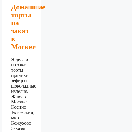
Домашние
торты
на
заказ
в
Москве
Я делаю
на заказ
торты,
пряники,
зефир и
шоколадные
изделия.
Живу в
Москве,
Косино-
Ухтомский,
мкр.
Кожухово.
Заказы