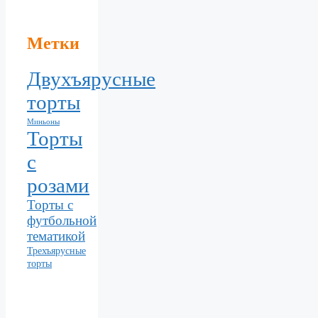
Метки
Двухъярусные
торты
Миньоны
Торты
с
розами
Торты с
футбольной
тематикой
Трехъярусные
торты