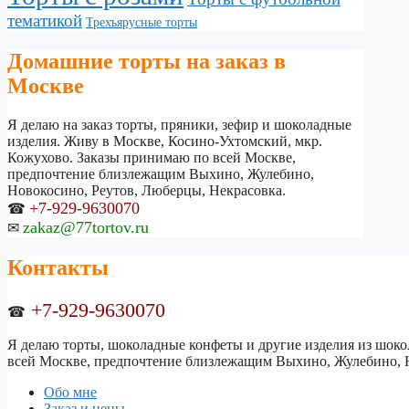
тематикой
Трехъярусные торты
Домашние торты на заказ в
Москве
Я делаю на заказ торты, пряники, зефир и шоколадные
изделия. Живу в Москве, Косино-Ухтомский, мкр.
Кожухово. Заказы принимаю по всей Москве,
предпочтение близлежащим Выхино, Жулебино,
Новокосино, Реутов, Люберцы, Некрасовка.
+7-929-9630070
☎
zakaz@77tortov.ru
✉
Контакты
+7-929-9630070
☎
Я делаю торты, шоколадные конфеты и другие изделия из шокол
всей Москве, предпочтение близлежащим Выхино, Жулебино, Н
Обо мне
Заказ и цены