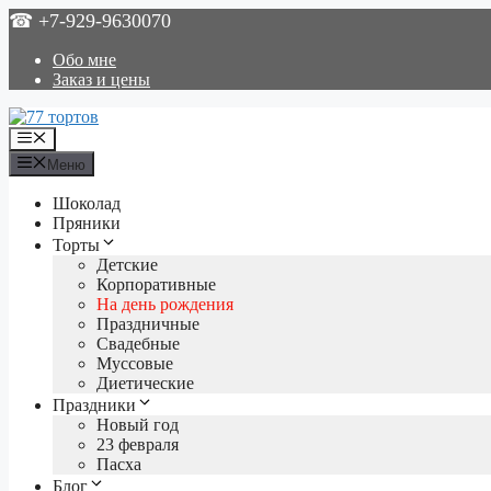
Перейти
☎ +7-929-9630070
к
содержимому
Обо мне
Заказ и цены
Меню
Меню
Шоколад
Пряники
Торты
Детские
Корпоративные
На день рождения
Праздничные
Свадебные
Муссовые
Диетические
Праздники
Новый год
23 февраля
Пасха
Блог