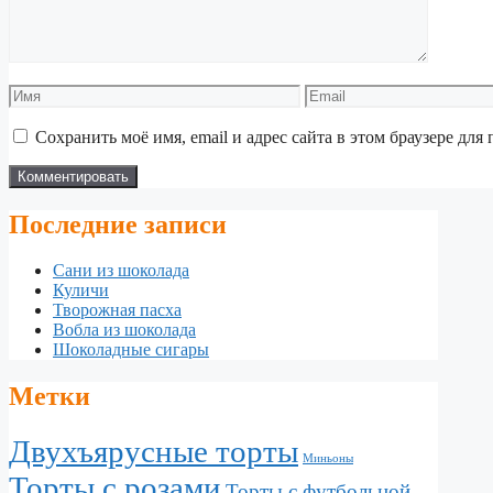
Имя
Email
Сохранить моё имя, email и адрес сайта в этом браузере д
Последние записи
Сани из шоколада
Куличи
Творожная пасха
Вобла из шоколада
Шоколадные сигары
Метки
Двухъярусные торты
Миньоны
Торты с розами
Торты с футбольной