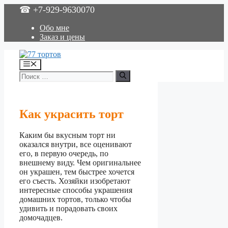
Перейти
☎ +7-929-9630070
к
содержимому
Обо мне
Заказ и цены
Меню
Поиск:
Как украсить торт
Каким бы вкусным торт ни
оказался внутри, все оценивают
его, в первую очередь, по
внешнему виду. Чем оригинальнее
он украшен, тем быстрее хочется
его съесть. Хозяйки изобретают
интересные способы украшения
домашних тортов, только чтобы
удивить и порадовать своих
домочадцев.