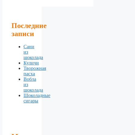
Последние
записи
Сани
из
шоколада
Куличи
Творожная
пасха
Вобла
из
шоколада
Шоколадные
сигары