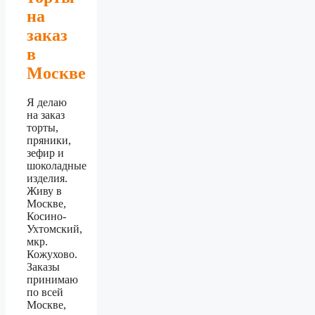
на
заказ
в
Москве
Я делаю
на заказ
торты,
пряники,
зефир и
шоколадные
изделия.
Живу в
Москве,
Косино-
Ухтомский,
мкр.
Кожухово.
Заказы
принимаю
по всей
Москве,