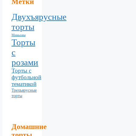
Метки
Двухъярусные
торты
Миньоны
Торты
с
розами
Торты с
футбольной
тематикой
Трехъярусные
торты
Домашние
торты