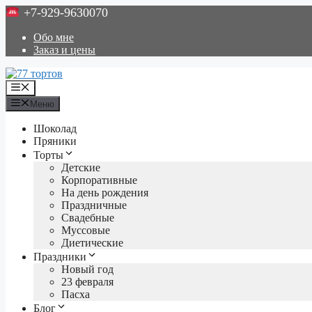
Перейти
+7-929-9630070
к
содержимому
Обо мне
Заказ и цены
Меню
Меню
Шоколад
Пряники
Торты
Детские
Корпоративные
На день рождения
Праздничные
Свадебные
Муссовые
Диетические
Праздники
Новый год
23 февраля
Пасха
Блог