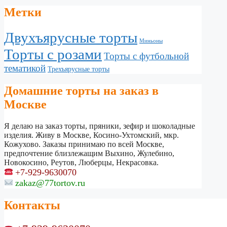
Метки
Двухъярусные торты
Миньоны
Торты с розами
Торты с футбольной
тематикой
Трехъярусные торты
Домашние торты на заказ в
Москве
Я делаю на заказ торты, пряники, зефир и шоколадные
изделия. Живу в Москве, Косино-Ухтомский, мкр.
Кожухово. Заказы принимаю по всей Москве,
предпочтение близлежащим Выхино, Жулебино,
Новокосино, Реутов, Люберцы, Некрасовка.
+7-929-9630070
zakaz@77tortov.ru
Контакты