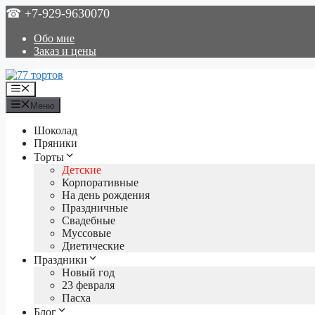
Перейти
☎ +7-929-9630070
к
содержимому
Обо мне
Заказ и цены
Меню
Меню
Шоколад
Пряники
Торты
Детские
Корпоративные
На день рождения
Праздничные
Свадебные
Муссовые
Диетические
Праздники
Новый год
23 февраля
Пасха
Блог