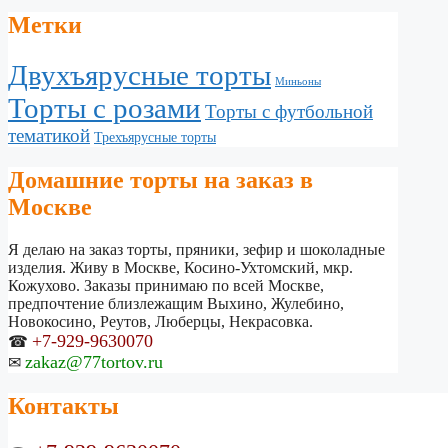
Метки
Двухъярусные торты
Миньоны
Торты с розами
Торты с футбольной
тематикой
Трехъярусные торты
Домашние торты на заказ в
Москве
Я делаю на заказ торты, пряники, зефир и шоколадные
изделия. Живу в Москве, Косино-Ухтомский, мкр.
Кожухово. Заказы принимаю по всей Москве,
предпочтение близлежащим Выхино, Жулебино,
Новокосино, Реутов, Люберцы, Некрасовка.
+7-929-9630070
☎
zakaz@77tortov.ru
✉
Контакты