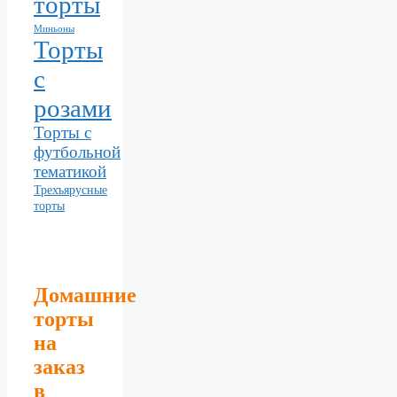
торты
Миньоны
Торты
с
розами
Торты с
футбольной
тематикой
Трехъярусные
торты
Домашние
торты
на
заказ
в