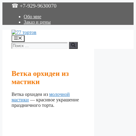
Перейти
☎ +7-929-9630070
к
содержимому
Обо мне
Заказ и цены
Меню
Поиск:
Ветка орхидеи из
мастики
Ветка орхидеи из
молочной
мастики
— красивое украшение
праздничного торта.