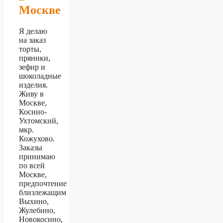
Москве
Я делаю
на заказ
торты,
пряники,
зефир и
шоколадные
изделия.
Живу в
Москве,
Косино-
Ухтомский,
мкр.
Кожухово.
Заказы
принимаю
по всей
Москве,
предпочтение
близлежащим
Выхино,
Жулебино,
Новокосино,