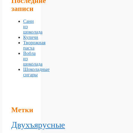
Последние
записи
Сани
из
шоколада
Куличи
Творожная
пасха
Вобла
из
шоколада
Шоколадные
сигары
Метки
Двухъярусные