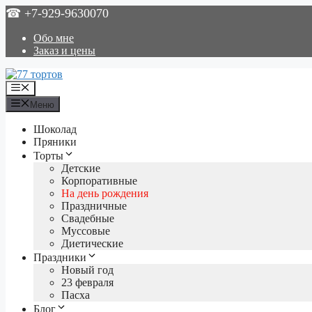
Перейти
☎ +7-929-9630070
к
содержимому
Обо мне
Заказ и цены
Меню
Меню
Шоколад
Пряники
Торты
Детские
Корпоративные
На день рождения
Праздничные
Свадебные
Муссовые
Диетические
Праздники
Новый год
23 февраля
Пасха
Блог