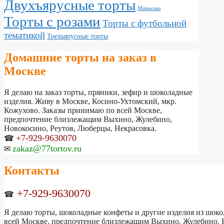
Двухъярусные торты
Миньоны
Торты с розами
Торты с футбольной
тематикой
Трехъярусные торты
Домашние торты на заказ в
Москве
Я делаю на заказ торты, пряники, зефир и шоколадные
изделия. Живу в Москве, Косино-Ухтомский, мкр.
Кожухово. Заказы принимаю по всей Москве,
предпочтение близлежащим Выхино, Жулебино,
Новокосино, Реутов, Люберцы, Некрасовка.
+7-929-9630070
☎
zakaz@77tortov.ru
✉
Контакты
+7-929-9630070
☎
Я делаю торты, шоколадные конфеты и другие изделия из шокол
всей Москве, предпочтение близлежащим Выхино, Жулебино, Н