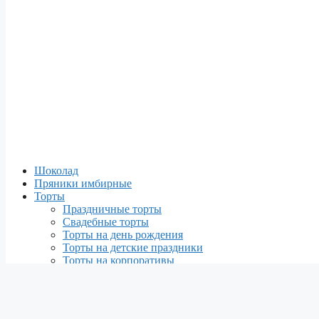
Шоколад
Пряники имбирные
Торты
Праздничные торты
Свадебные торты
Торты на день рождения
Торты на детские праздники
Торты на корпоративы
Муссовые торты
Диетические низкокалорийные пп-торты
Праздники
Новый год