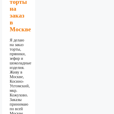
торты
на
заказ
в
Москве
Я делаю
на заказ
торты,
пряники,
зефир и
шоколадные
изделия.
Живу в
Москве,
Косино-
Ухтомский,
мкр.
Кожухово.
Заказы
принимаю
по всей
Москве,