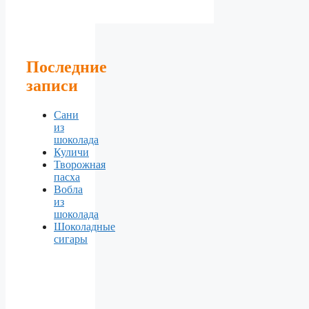
Последние
записи
Сани
из
шоколада
Куличи
Творожная
пасха
Вобла
из
шоколада
Шоколадные
сигары