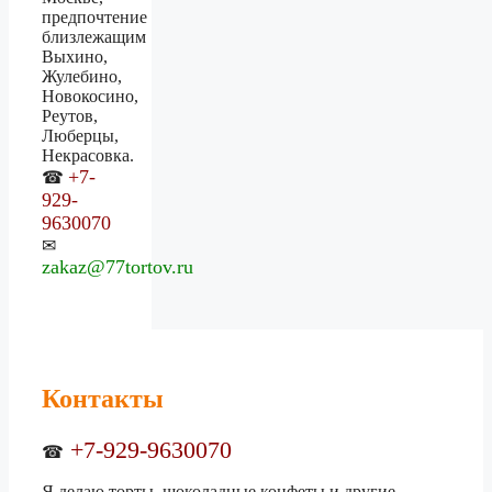
предпочтение
близлежащим
Выхино,
Жулебино,
Новокосино,
Реутов,
Люберцы,
Некрасовка.
+7-
☎
929-
9630070
✉
zakaz@77tortov.ru
Контакты
+7-929-9630070
☎
Я делаю торты, шоколадные конфеты и другие