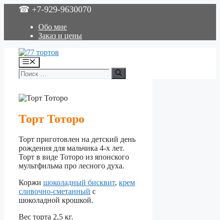
Перейти
☎ +7-929-9630070
к
содержимому
Обо мне
Заказ и цены
Меню
Поиск:
Торт Тоторо
Торт приготовлен на детский день
рождения для мальчика 4-х лет.
Торт в виде Тоторо из японского
мультфильма про лесного духа.
Коржи
шоколадный бисквит
,
крем
сливочно-сметанный
с
шоколадной крошкой.
Вес торта 2,5 кг.