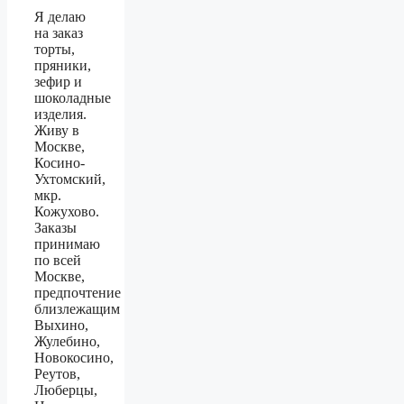
Я делаю
на заказ
торты,
пряники,
зефир и
шоколадные
изделия.
Живу в
Москве,
Косино-
Ухтомский,
мкр.
Кожухово.
Заказы
принимаю
по всей
Москве,
предпочтение
близлежащим
Выхино,
Жулебино,
Новокосино,
Реутов,
Люберцы,