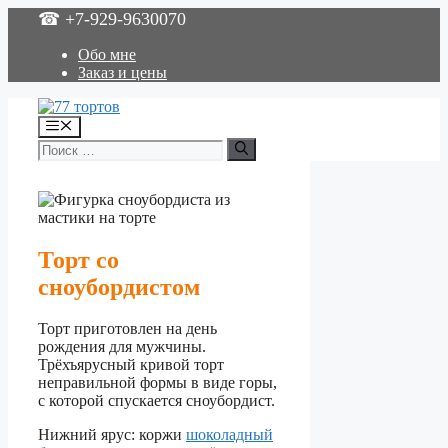
Перейти
☎ +7-929-9630070
к
содержимому
Обо мне
Заказ и цены
Меню
Поиск:
Торт со
сноубордистом
Торт приготовлен на день
рождения для мужчины.
Трёхъярусный кривой торт
неправильной формы в виде горы,
с которой спускается сноубордист.
Нижний ярус: коржи
шоколадный